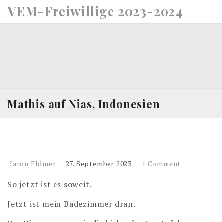
S
VEM-Freiwillige 2023-2024
k
i
p
t
o
c
o
n
Mathis auf Nias, Indonesien
t
e
n
t
Jaron Flömer
27. September 2023
1 Comment
So jetzt ist es soweit.
Jetzt ist mein Badezimmer dran.