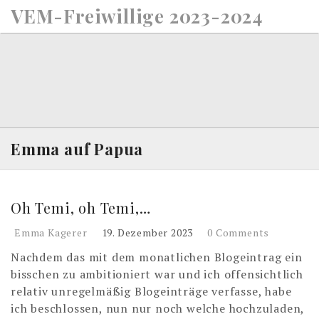
S
VEM-Freiwillige 2023-2024
k
i
p
t
o
c
o
n
Emma auf Papua
t
e
n
Oh Temi, oh Temi,…
t
Emma Kagerer
19. Dezember 2023
0 Comments
Nachdem das mit dem monatlichen Blogeintrag ein
bisschen zu ambitioniert war und ich offensichtlich
relativ unregelmäßig Blogeinträge verfasse, habe
ich beschlossen, nun nur noch welche hochzuladen,