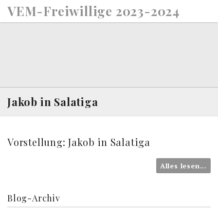
S
VEM-Freiwillige 2023-2024
k
i
p
t
o
c
o
n
Jakob in Salatiga
t
e
n
Vorstellung: Jakob in Salatiga
t
Alles lesen...
Blog-Archiv