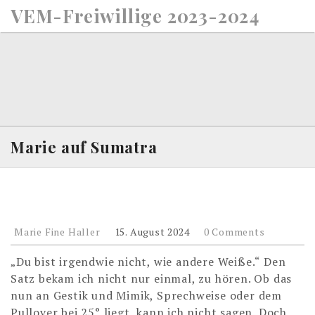
S
VEM-Freiwillige 2023-2024
k
i
p
t
o
c
o
n
Marie auf Sumatra
t
e
n
t
Marie Fine Haller
15. August 2024
0 Comments
„Du bist irgendwie nicht, wie andere Weiße.“ Den
Satz bekam ich nicht nur einmal, zu hören. Ob das
nun an Gestik und Mimik, Sprechweise oder dem
Pullover bei 25° liegt, kann ich nicht sagen. Doch